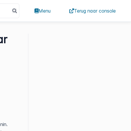
Menu
Terug naar console
ar
enin.