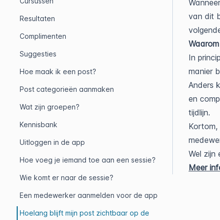
Cursussen
Wanneer 
van dit 
Resultaten
volgende
Complimenten
Waarom z
Suggesties
In princi
manier bl
Hoe maak ik een post?
Anders k
Post categorieën aanmaken
en compl
Wat zijn groepen?
tijdlijn.
Kennisbank
Kortom, 
medewerk
Uitloggen in de app
Wel zijn
Hoe voeg je iemand toe aan een sessie?
Meer info
Wie komt er naar de sessie?
Een medewerker aanmelden voor de app
Hoelang blijft mijn post zichtbaar op de