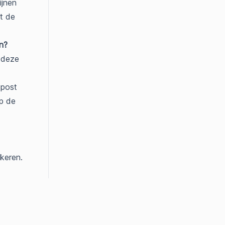
ijnen
et de
n?
p deze
.
 post
op de
 keren.