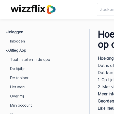
Hoel
Inloggen
Inloggen
op d
Uitleg App
Hoelang b
Taal instellen in de app
Dat is a
De tijdlijn
Dat kan
De toolbar
1. Op tijdl
2. Met v
Het menu
Meer info
Over mij
Geordende
Mijn account
Elke nie